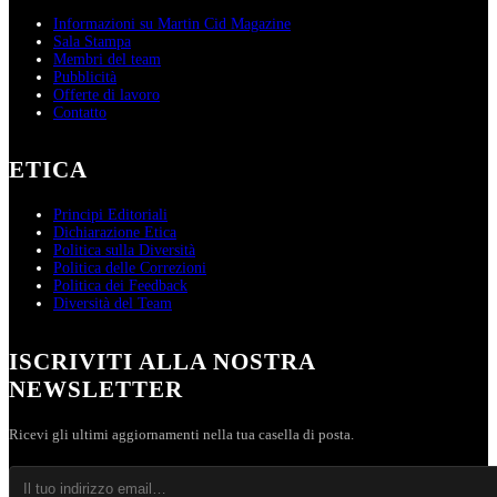
Informazioni su Martin Cid Magazine
Sala Stampa
Membri del team
Pubblicità
Offerte di lavoro
Contatto
ETICA
Principi Editoriali
Dichiarazione Etica
Politica sulla Diversità
Politica delle Correzioni
Politica dei Feedback
Diversità del Team
ISCRIVITI ALLA NOSTRA
NEWSLETTER
Ricevi gli ultimi aggiornamenti nella tua casella di posta.