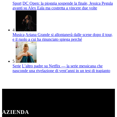
Sport
DC Open: la pioggia sospende la finale, Jessica Pegula
avanti su Alex Eala ma costretta a vincere due volte
4
Musica
Ariana Grande si allontanerà dalle scene dopo il tour,
e il ruolo a cui ha rinunciato spiega perché
5
Serie
L’altro padre su Netflix — la serie messicana che
nasconde una rivelazione di vent’anni in un test di trapianto
AZIENDA