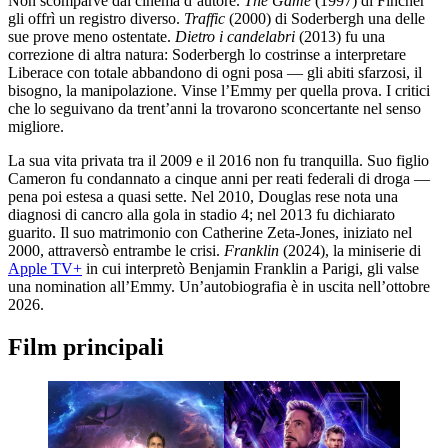
Non scomparve dal cinema d’autore.
The Game
(1997) di Fincher
gli offrì un registro diverso.
Traffic
(2000) di Soderbergh una delle
sue prove meno ostentate.
Dietro i candelabri
(2013) fu una
correzione di altra natura: Soderbergh lo costrinse a interpretare
Liberace con totale abbandono di ogni posa — gli abiti sfarzosi, il
bisogno, la manipolazione. Vinse l’Emmy per quella prova. I critici
che lo seguivano da trent’anni la trovarono sconcertante nel senso
migliore.
La sua vita privata tra il 2009 e il 2016 non fu tranquilla. Suo figlio
Cameron fu condannato a cinque anni per reati federali di droga —
pena poi estesa a quasi sette. Nel 2010, Douglas rese nota una
diagnosi di cancro alla gola in stadio 4; nel 2013 fu dichiarato
guarito. Il suo matrimonio con Catherine Zeta-Jones, iniziato nel
2000, attraversò entrambe le crisi.
Franklin
(2024), la miniserie di
Apple TV+
in cui interpretò Benjamin Franklin a Parigi, gli valse
una nomination all’Emmy. Un’autobiografia è in uscita nell’ottobre
2026.
Film principali