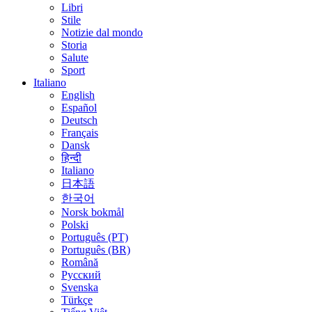
Libri
Stile
Notizie dal mondo
Storia
Salute
Sport
Italiano
English
Español
Deutsch
Français
Dansk
हिन्दी
Italiano
日本語
한국어
Norsk bokmål
Polski
Português (PT)
Português (BR)
Română
Русский
Svenska
Türkçe