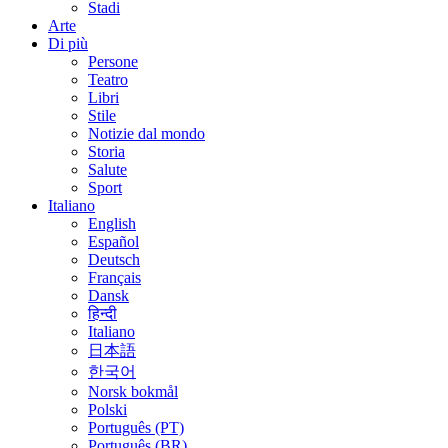
Stadi
Arte
Di più
Persone
Teatro
Libri
Stile
Notizie dal mondo
Storia
Salute
Sport
Italiano
English
Español
Deutsch
Français
Dansk
हिन्दी
Italiano
日本語
한국어
Norsk bokmål
Polski
Português (PT)
Português (BR)