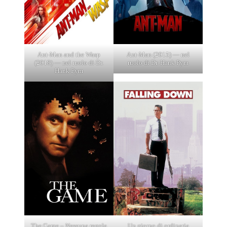
Ant-Man and the Wasp
Ant-Man (2015) — nel
(2018) — nel ruolo di Dr.
ruolo di Dr. Hank Pym
Hank Pym
The Game – Nessuna regola
Un giorno di ordinaria