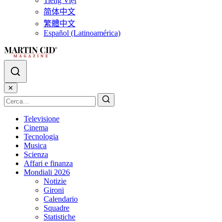
Tiếng Việt
简体中文
繁體中文
Español (Latinoamérica)
✕
Televisione
Cinema
Tecnologia
Musica
Scienza
Affari e finanza
Mondiali 2026
Notizie
Gironi
Calendario
Squadre
Statistiche