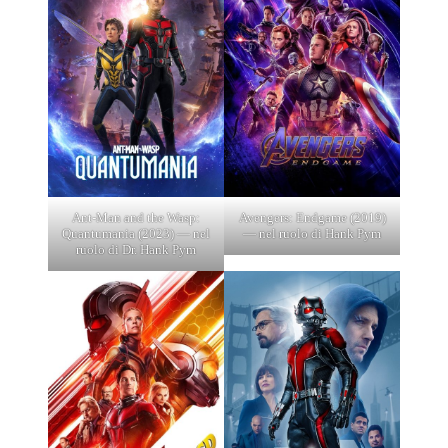
Ant-Man and the Wasp:
Avengers: Endgame (2019)
Quantumania (2023) — nel
— nel ruolo di Hank Pym
ruolo di Dr. Hank Pym