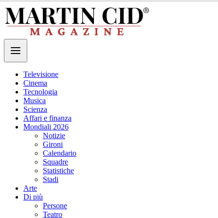
Televisione
Cinema
Tecnologia
Musica
Scienza
Affari e finanza
Mondiali 2026
Notizie
Gironi
Calendario
Squadre
Statistiche
Stadi
Arte
Di più
Persone
Teatro