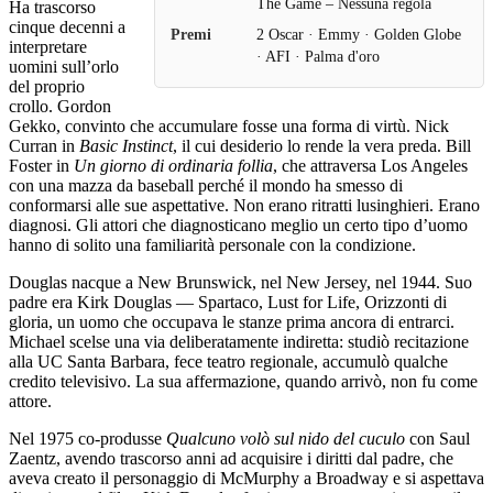
The Game – Nessuna regola
Ha trascorso
cinque decenni a
Premi
2 Oscar · Emmy · Golden Globe
interpretare
· AFI · Palma d'oro
uomini sull’orlo
del proprio
crollo. Gordon
Gekko, convinto che accumulare fosse una forma di virtù. Nick
Curran in
Basic Instinct
, il cui desiderio lo rende la vera preda. Bill
Foster in
Un giorno di ordinaria follia
, che attraversa Los Angeles
con una mazza da baseball perché il mondo ha smesso di
conformarsi alle sue aspettative. Non erano ritratti lusinghieri. Erano
diagnosi. Gli attori che diagnosticano meglio un certo tipo d’uomo
hanno di solito una familiarità personale con la condizione.
Douglas nacque a New Brunswick, nel New Jersey, nel 1944. Suo
padre era Kirk Douglas — Spartaco, Lust for Life, Orizzonti di
gloria, un uomo che occupava le stanze prima ancora di entrarci.
Michael scelse una via deliberatamente indiretta: studiò recitazione
alla UC Santa Barbara, fece teatro regionale, accumulò qualche
credito televisivo. La sua affermazione, quando arrivò, non fu come
attore.
Nel 1975 co-produsse
Qualcuno volò sul nido del cuculo
con Saul
Zaentz, avendo trascorso anni ad acquisire i diritti dal padre, che
aveva creato il personaggio di McMurphy a Broadway e si aspettava