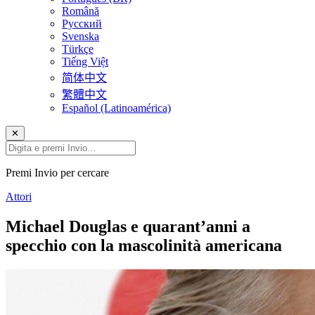
Română
Русский
Svenska
Türkçe
Tiếng Việt
简体中文
繁體中文
Español (Latinoamérica)
✕
Premi Invio per cercare
Attori
Michael Douglas e quarant’anni a
specchio con la mascolinità americana