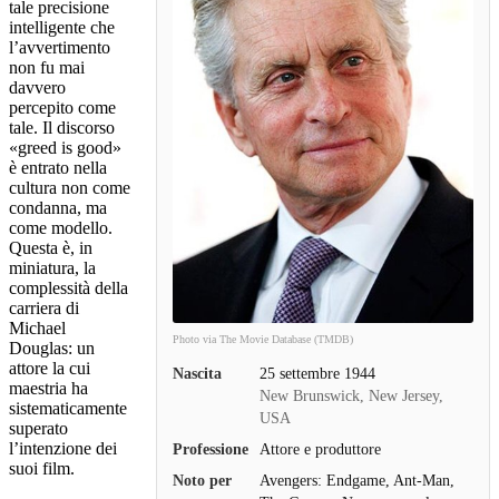
tale precisione
intelligente che
l’avvertimento
non fu mai
davvero
percepito come
tale. Il discorso
«greed is good»
è entrato nella
cultura non come
condanna, ma
come modello.
Questa è, in
miniatura, la
complessità della
carriera di
Michael
Photo via The Movie Database (TMDB)
Douglas: un
attore la cui
Nascita
25 settembre 1944
maestria ha
New Brunswick, New Jersey,
sistematicamente
USA
superato
l’intenzione dei
Professione
Attore e produttore
suoi film.
Noto per
Avengers: Endgame, Ant-Man,