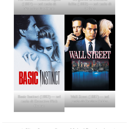
(1997) — nel ruolo di
follia (1993) — nel ruolo di
Nicholas Van Orton
D-Fens
Basic Instinct (1992) — nel
Wall Street (1987) — nel
ruolo di Detective Nick
ruolo di Gordon Gekko
Curran