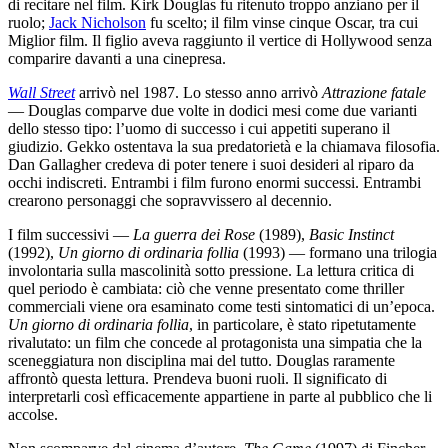
di recitare nel film. Kirk Douglas fu ritenuto troppo anziano per il
ruolo;
Jack Nicholson
fu scelto; il film vinse cinque Oscar, tra cui
Miglior film. Il figlio aveva raggiunto il vertice di Hollywood senza
comparire davanti a una cinepresa.
Wall Street
arrivò nel 1987. Lo stesso anno arrivò
Attrazione fatale
— Douglas comparve due volte in dodici mesi come due varianti
dello stesso tipo: l’uomo di successo i cui appetiti superano il
giudizio. Gekko ostentava la sua predatorietà e la chiamava filosofia.
Dan Gallagher credeva di poter tenere i suoi desideri al riparo da
occhi indiscreti. Entrambi i film furono enormi successi. Entrambi
crearono personaggi che sopravvissero al decennio.
I film successivi —
La guerra dei Rose
(1989),
Basic Instinct
(1992),
Un giorno di ordinaria follia
(1993) — formano una trilogia
involontaria sulla mascolinità sotto pressione. La lettura critica di
quel periodo è cambiata: ciò che venne presentato come thriller
commerciali viene ora esaminato come testi sintomatici di un’epoca.
Un giorno di ordinaria follia
, in particolare, è stato ripetutamente
rivalutato: un film che concede al protagonista una simpatia che la
sceneggiatura non disciplina mai del tutto. Douglas raramente
affrontò questa lettura. Prendeva buoni ruoli. Il significato di
interpretarli così efficacemente appartiene in parte al pubblico che li
accolse.