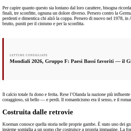
Per capire quanto questo sia lontano dal loro carattere, bisogna ricorda
finali, tre sconfitte, ognuna un dolore diverso. Persero contro la Ger
perdenti e dimentica chi alzò la coppa. Persero di nuovo nel 1978, in A
brutto, puniti per il cinismo e per la sconfitta.
LETTURE CONSIGLIATE
Mondiali 2026, Gruppo F: Paesi Bassi favoriti — il 
Il calcio totale fu dono e ferita. Rese l’Olanda la nazione più influent
coraggioso, sii bello — e perdi. Il romanticismo era il senso, e il roma
Costruita dalle retrovie
Koeman conosce quella storia nelle proprie gambe. È stato uno dei gra
insieme somiglia a un uomo che costruisce a propria immagine. La forza