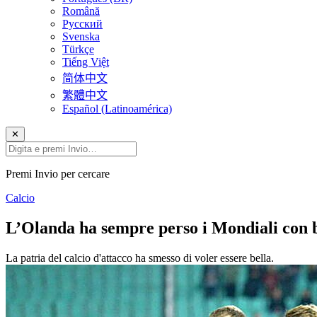
Română
Русский
Svenska
Türkçe
Tiếng Việt
简体中文
繁體中文
Español (Latinoamérica)
✕
Premi Invio per cercare
Calcio
L’Olanda ha sempre perso i Mondiali con be
La patria del calcio d'attacco ha smesso di voler essere bella.