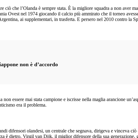
re ciò che l’Olanda è sempre stata. È la migliore squadra a non aver mai 
mania Ovest nel 1974 giocando il calcio più ammirato che il torneo avess
rgentina, ai supplementari, in trasferta. E persero nel 2010 contro la S
Giappone non è d’accordo
e a non essere mai stata campione e iscrisse nella maglia arancione un’asp
nticismo era il problema.
ndi difensori olandesi, un centrale che segnava, dirigeva e vinceva ciò
 è dietro. Virgil van Dijk, il miglior difensore della sua generazione,