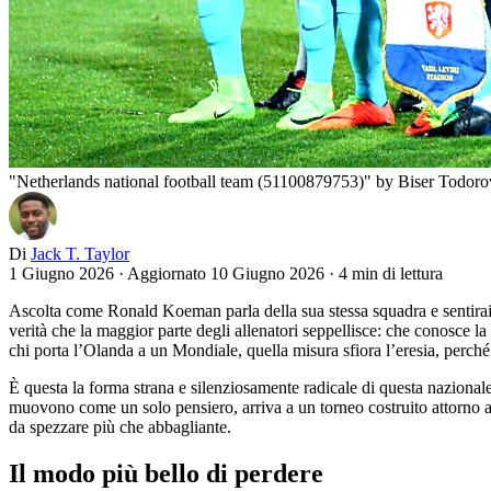
"Netherlands national football team (51100879753)" by Biser Todorov 
Di
Jack T. Taylor
1 Giugno 2026
·
Aggiornato 10 Giugno 2026
·
4 min di lettura
Ascolta come Ronald Koeman parla della sua stessa squadra e sentirai
verità che la maggior parte degli allenatori seppellisce: che conosce l
chi porta l’Olanda a un Mondiale, quella misura sfiora l’eresia, perch
È questa la forma strana e silenziosamente radicale di questa nazional
muovono come un solo pensiero, arriva a un torneo costruito attorno al 
da spezzare più che abbagliante.
Il modo più bello di perdere