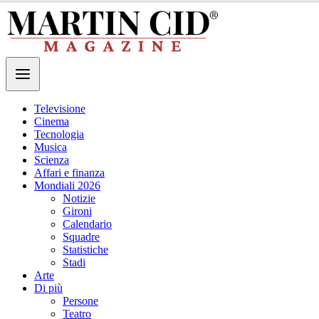
Televisione
Cinema
Tecnologia
Musica
Scienza
Affari e finanza
Mondiali 2026
Notizie
Gironi
Calendario
Squadre
Statistiche
Stadi
Arte
Di più
Persone
Teatro