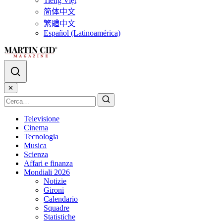
Tiếng Việt
简体中文
繁體中文
Español (Latinoamérica)
✕
Televisione
Cinema
Tecnologia
Musica
Scienza
Affari e finanza
Mondiali 2026
Notizie
Gironi
Calendario
Squadre
Statistiche