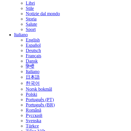
Libri
Stile
Notizie dal mondo
Storia
Salute
Sport
Italiano
English
Español
Deutsch
Français
Dansk
हिन्दी
Italiano
日本語
한국어
Norsk bokmål
Polski
Português (PT)
Português (BR)
Română
Русский
Svenska
Türkçe