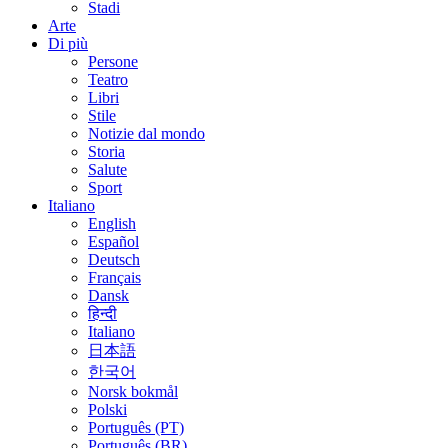
Stadi
Arte
Di più
Persone
Teatro
Libri
Stile
Notizie dal mondo
Storia
Salute
Sport
Italiano
English
Español
Deutsch
Français
Dansk
हिन्दी
Italiano
日本語
한국어
Norsk bokmål
Polski
Português (PT)
Português (BR)