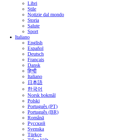
Libri
Stile
Notizie dal mondo
Storia
Salute
Sport
Italiano
English
Español
Deutsch
Français
Dansk
हिन्दी
Italiano
日本語
한국어
Norsk bokmål
Polski
Português (PT)
Português (BR)
Română
Русский
Svenska
Türkçe