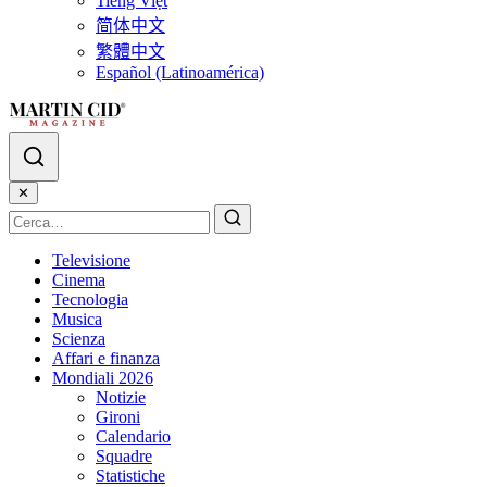
Tiếng Việt
简体中文
繁體中文
Español (Latinoamérica)
✕
Televisione
Cinema
Tecnologia
Musica
Scienza
Affari e finanza
Mondiali 2026
Notizie
Gironi
Calendario
Squadre
Statistiche