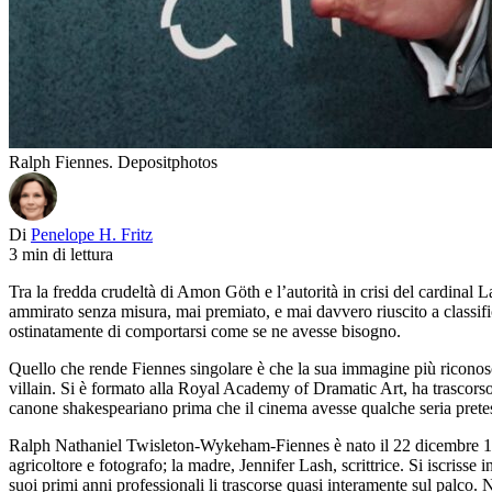
Ralph Fiennes. Depositphotos
Di
Penelope H. Fritz
3 min di lettura
Tra la fredda crudeltà di Amon Göth e l’autorità in crisi del cardinal
ammirato senza misura, mai premiato, e mai davvero riuscito a classific
ostinatamente di comportarsi come se ne avesse bisogno.
Quello che rende Fiennes singolare è che la sua immagine più riconosc
villain. Si è formato alla Royal Academy of Dramatic Art, ha trascor
canone shakespeariano prima che il cinema avesse qualche seria pretesa
Ralph Nathaniel Twisleton-Wykeham-Fiennes è nato il 22 dicembre 1962 a
agricoltore e fotografo; la madre, Jennifer Lash, scrittrice. Si iscriss
suoi primi anni professionali li trascorse quasi interamente sul palco