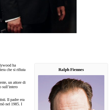
ollywood ha
Ralph Fiennes
ra che si rifiuta
nte, un attore di
 sull’intero
ti. Il padre era
omò nel 1985. I