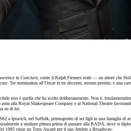
 Lawrence in
Conclave
, esiste il Ralph Fiennes reale — un attore che H
are. Tre nomination all’Oscar in tre decenni, nessun premio, e una carrie
ibile non è quella che ha scelto deliberatamente. Non è, fondamentalme
so anni alla Royal Shakespeare Company e al National Theatre lavorando
 su di lui.
 Ipswich, nel Suffolk, primogenito di sei figli in una famiglia di artis
e inizialmente a studiare pittura prima di passare alla RADA, dove si dipl
. Nel 1995 vinse un Tony Award per il suo
Amleto
a Broadway.