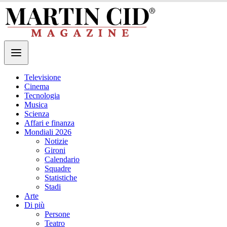
Televisione
Cinema
Tecnologia
Musica
Scienza
Affari e finanza
Mondiali 2026
Notizie
Gironi
Calendario
Squadre
Statistiche
Stadi
Arte
Di più
Persone
Teatro