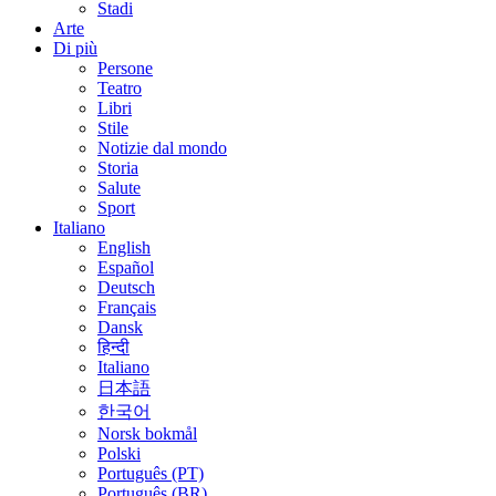
Stadi
Arte
Di più
Persone
Teatro
Libri
Stile
Notizie dal mondo
Storia
Salute
Sport
Italiano
English
Español
Deutsch
Français
Dansk
हिन्दी
Italiano
日本語
한국어
Norsk bokmål
Polski
Português (PT)
Português (BR)