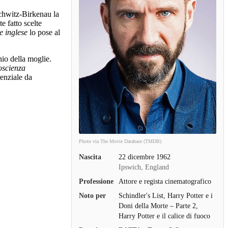
hwitz-Birkenau la
 fatto scelte
te inglese
lo pose al
nio della moglie.
oscienza
enziale da
Photo via The Movie Database (TMDB)
Nascita
22 dicembre 1962
Ipswich, England
Professione
Attore e regista cinematografico
Noto per
Schindler's List, Harry Potter e i
Doni della Morte – Parte 2,
Harry Potter e il calice di fuoco