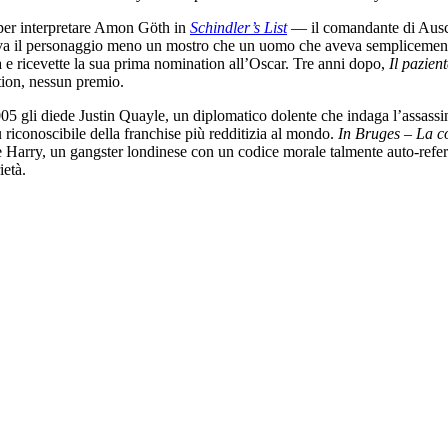
se per interpretare Amon Göth in
Schindler’s List
— il comandante di Ausc
eva il personaggio meno un mostro che un uomo che aveva semplicemente
 e ricevette la sua prima nomination all’Oscar. Tre anni dopo,
Il pazien
tion, nessun premio.
05 gli diede Justin Quayle, un diplomatico dolente che indaga l’assassi
riconoscibile della franchise più redditizia al mondo.
In Bruges – La c
 Harry, un gangster londinese con un codice morale talmente auto-refer
ietà.