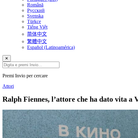
Română
Русский
Svenska
Türkçe
Tiếng Việt
简体中文
繁體中文
Español (Latinoamérica)
✕
Premi Invio per cercare
Attori
Ralph Fiennes, l’attore che ha dato vita a 