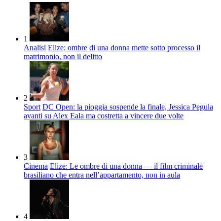
1
Analisi
Elize: ombre di una donna mette sotto processo il
matrimonio, non il delitto
2
Sport
DC Open: la pioggia sospende la finale, Jessica Pegula
avanti su Alex Eala ma costretta a vincere due volte
3
Cinema
Elize: Le ombre di una donna — il film criminale
brasiliano che entra nell’appartamento, non in aula
4