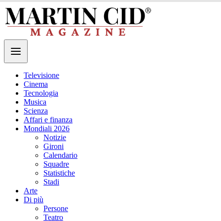
Televisione
Cinema
Tecnologia
Musica
Scienza
Affari e finanza
Mondiali 2026
Notizie
Gironi
Calendario
Squadre
Statistiche
Stadi
Arte
Di più
Persone
Teatro