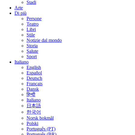
Stadi
Arte
Di più
Persone
Teatro
Libri
Stile
Notizie dal mondo
Storia
Salute
Sport
Italiano
English
Español
Deutsch
Français
Dansk
हिन्दी
Italiano
日本語
한국어
Norsk bokmål
Polski
Português (PT)
Português (BR)