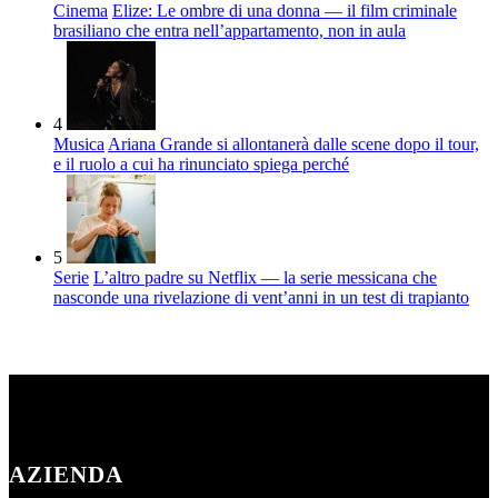
Cinema
Elize: Le ombre di una donna — il film criminale
brasiliano che entra nell’appartamento, non in aula
4
Musica
Ariana Grande si allontanerà dalle scene dopo il tour,
e il ruolo a cui ha rinunciato spiega perché
5
Serie
L’altro padre su Netflix — la serie messicana che
nasconde una rivelazione di vent’anni in un test di trapianto
AZIENDA