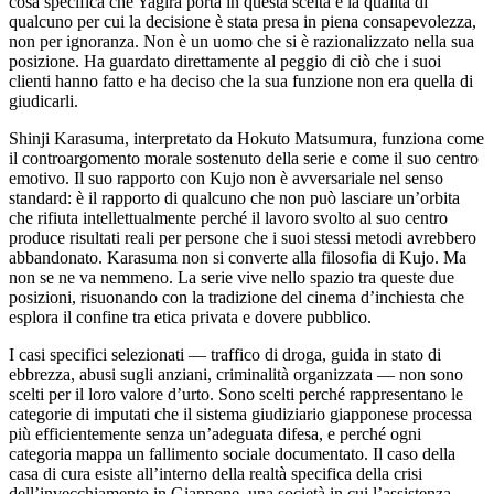
cosa specifica che Yagira porta in questa scelta è la qualità di
qualcuno per cui la decisione è stata presa in piena consapevolezza,
non per ignoranza. Non è un uomo che si è razionalizzato nella sua
posizione. Ha guardato direttamente al peggio di ciò che i suoi
clienti hanno fatto e ha deciso che la sua funzione non era quella di
giudicarli.
Shinji Karasuma, interpretato da Hokuto Matsumura, funziona come
il controargomento morale sostenuto della serie e come il suo centro
emotivo. Il suo rapporto con Kujo non è avversariale nel senso
standard: è il rapporto di qualcuno che non può lasciare un’orbita
che rifiuta intellettualmente perché il lavoro svolto al suo centro
produce risultati reali per persone che i suoi stessi metodi avrebbero
abbandonato. Karasuma non si converte alla filosofia di Kujo. Ma
non se ne va nemmeno. La serie vive nello spazio tra queste due
posizioni, risuonando con la tradizione del cinema d’inchiesta che
esplora il confine tra etica privata e dovere pubblico.
I casi specifici selezionati — traffico di droga, guida in stato di
ebbrezza, abusi sugli anziani, criminalità organizzata — non sono
scelti per il loro valore d’urto. Sono scelti perché rappresentano le
categorie di imputati che il sistema giudiziario giapponese processa
più efficientemente senza un’adeguata difesa, e perché ogni
categoria mappa un fallimento sociale documentato. Il caso della
casa di cura esiste all’interno della realtà specifica della crisi
dell’invecchiamento in Giappone, una società in cui l’assistenza