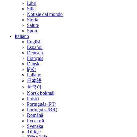
Libri
Stile
Notizie dal mondo
Storia
Salute
Sport
Italiano
English
Español
Deutsch
Français
Dansk
हिन्दी
Italiano
日本語
한국어
Norsk bokmål
Polski
Português (PT)
Português (BR)
Română
Русский
Svenska
Türkçe