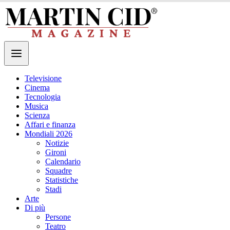
Televisione
Cinema
Tecnologia
Musica
Scienza
Affari e finanza
Mondiali 2026
Notizie
Gironi
Calendario
Squadre
Statistiche
Stadi
Arte
Di più
Persone
Teatro