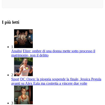
I più letti
1
Analisi
Elize: ombre di una donna mette sotto processo il
matrimonio, non il delitto
2
Sport
DC Open: la pioggia sospende la finale, Jessica Pegula
avanti su Alex Eala ma costretta a vincere due volte
3