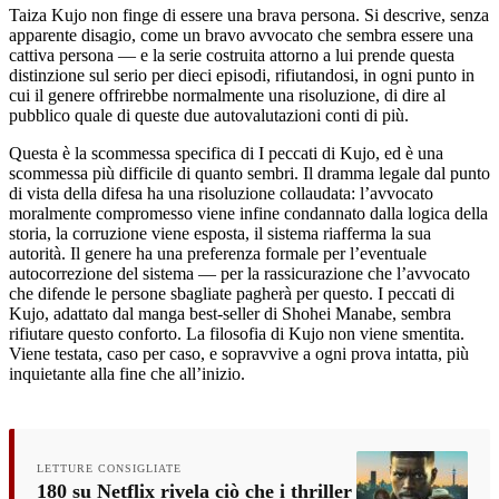
Taiza Kujo non finge di essere una brava persona. Si descrive, senza
apparente disagio, come un bravo avvocato che sembra essere una
cattiva persona — e la serie costruita attorno a lui prende questa
distinzione sul serio per dieci episodi, rifiutandosi, in ogni punto in
cui il genere offrirebbe normalmente una risoluzione, di dire al
pubblico quale di queste due autovalutazioni conti di più.
Questa è la scommessa specifica di I peccati di Kujo, ed è una
scommessa più difficile di quanto sembri. Il dramma legale dal punto
di vista della difesa ha una risoluzione collaudata: l’avvocato
moralmente compromesso viene infine condannato dalla logica della
storia, la corruzione viene esposta, il sistema riafferma la sua
autorità. Il genere ha una preferenza formale per l’eventuale
autocorrezione del sistema — per la rassicurazione che l’avvocato
che difende le persone sbagliate pagherà per questo. I peccati di
Kujo, adattato dal manga best-seller di Shohei Manabe, sembra
rifiutare questo conforto. La filosofia di Kujo non viene smentita.
Viene testata, caso per caso, e sopravvive a ogni prova intatta, più
inquietante alla fine che all’inizio.
LETTURE CONSIGLIATE
180 su Netflix rivela ciò che i thriller