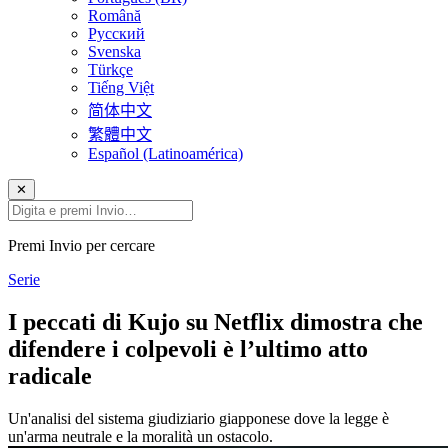
Română
Русский
Svenska
Türkçe
Tiếng Việt
简体中文
繁體中文
Español (Latinoamérica)
✕
Premi Invio per cercare
Serie
I peccati di Kujo su Netflix dimostra che
difendere i colpevoli è l’ultimo atto
radicale
Un'analisi del sistema giudiziario giapponese dove la legge è
un'arma neutrale e la moralità un ostacolo.