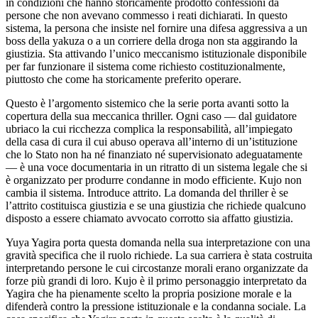
in condizioni che hanno storicamente prodotto confessioni da
persone che non avevano commesso i reati dichiarati. In questo
sistema, la persona che insiste nel fornire una difesa aggressiva a un
boss della yakuza o a un corriere della droga non sta aggirando la
giustizia. Sta attivando l’unico meccanismo istituzionale disponibile
per far funzionare il sistema come richiesto costituzionalmente,
piuttosto che come ha storicamente preferito operare.
Questo è l’argomento sistemico che la serie porta avanti sotto la
copertura della sua meccanica thriller. Ogni caso — dal guidatore
ubriaco la cui ricchezza complica la responsabilità, all’impiegato
della casa di cura il cui abuso operava all’interno di un’istituzione
che lo Stato non ha né finanziato né supervisionato adeguatamente
— è una voce documentaria in un ritratto di un sistema legale che si
è organizzato per produrre condanne in modo efficiente. Kujo non
cambia il sistema. Introduce attrito. La domanda del thriller è se
l’attrito costituisca giustizia e se una giustizia che richiede qualcuno
disposto a essere chiamato avvocato corrotto sia affatto giustizia.
Yuya Yagira porta questa domanda nella sua interpretazione con una
gravità specifica che il ruolo richiede. La sua carriera è stata costruita
interpretando persone le cui circostanze morali erano organizzate da
forze più grandi di loro. Kujo è il primo personaggio interpretato da
Yagira che ha pienamente scelto la propria posizione morale e la
difenderà contro la pressione istituzionale e la condanna sociale. La