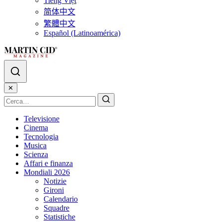
Tiếng Việt
简体中文
繁體中文
Español (Latinoamérica)
✕
Televisione
Cinema
Tecnologia
Musica
Scienza
Affari e finanza
Mondiali 2026
Notizie
Gironi
Calendario
Squadre
Statistiche