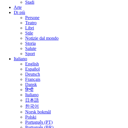
Stadi
Arte
Di più
Persone
Teatro
Libri
Stile
Notizie dal mondo
Storia
Salute
Sport
Italiano
English
Español
Deutsch
Français
Dansk
हिन्दी
Italiano
日本語
한국어
Norsk bokmål
Polski
Português (PT)
Português (BR)