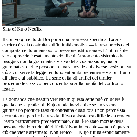
Sins of Kujo Netflix
Il coinvolgimento di Doi porta una promessa specifica. La sua
carriera è stata costruita sull’intimità emotiva — la resa precisa del
comportamento umano sotto pressione istituzionale. L’intimità del
suo approccio è esattamente ciò di cui l’argomento sistemico ha
bisogno: non la grammatica visiva della cospirazione, ma la
grammatica di due persone in una stanza le cui diverse posizioni su
ciò a cui serve la legge rendono entrambi pienamente visibili l’uno
all’altro e al pubblico. La serie evita gli artifici del thriller
procedurale classico per concentrarsi sulla nudità del confronto
legale.
La domanda che nessun verdetto in questa serie può chiudere è
quella che la pratica di Kujo rende inevitabile: se un sistema
giudiziario produce tassi di condanna quasi totali non perché sia
accurato ma perché ha reso la difesa abbastanza difficile da rendere
l’esito praticamente predeterminato, qual è lo stato morale della
persona che lo rende più difficile? Non innocente — non è questo
ciò che viene affermato. Non eroico — Kujo rifiuta esplicitamente