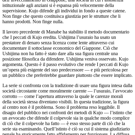
istituzionale agli anziani si è espansa più velocemente della
supervisione. Kujo difende gli individui in fondo a queste catene.
Non finge che questo costituisca giustizia per le strutture che li
hanno prodotti. Non finge nulla.
Il lavoro precedente di Manabe ha stabilito il metodo documentario
che I peccati di Kujo eredita. Ushijima l’usuraio ha usato un
prestatore di denaro senza licenza come lente attraverso cui
documentare il sottoclasse economico del Giappone. Ciò che
Ushijima non ha fatto è stato dare alla sua figura centrale una
posizione filosofica da difendere. Ushijima veniva osservato. Kujo
argomenta. Questo è il passo evolutivo che rende I peccati di Kujo
un’opera più esigente del suo predecessore — e più pericolosa per
un pubblico che preferirebbe guardare piuttosto che essere implicato.
La serie si confronta con la tradizione di usare una figura intesa dalla
società circostante come moralmente carente — l’usuraio, l’avvocato
corrotto — come l’apertura attraverso la quale le carenze morali
della società stessa diventano visibili. In questa tradizione, la figura
al centro non è il problema. Sono il problema reso leggibile. Il
disagio del pubblico nei confronti dei metodi di Kujo — l’istinto che
un avvocato che difende il colpevole sia in qualche modo complice
di ciò che il colpevole ha fatto — è esso stesso parte di ciò che la
serie sta esaminando. Quell’istinto è ciò su cui il sistema giudiziario
penale ha storicamente fatto affidamento per funzionare. La diffusa