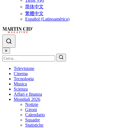
Tiếng Việt
简体中文
繁體中文
Español (Latinoamérica)
✕
Televisione
Cinema
Tecnologia
Musica
Scienza
Affari e finanza
Mondiali 2026
Notizie
Gironi
Calendario
Squadre
Statistiche