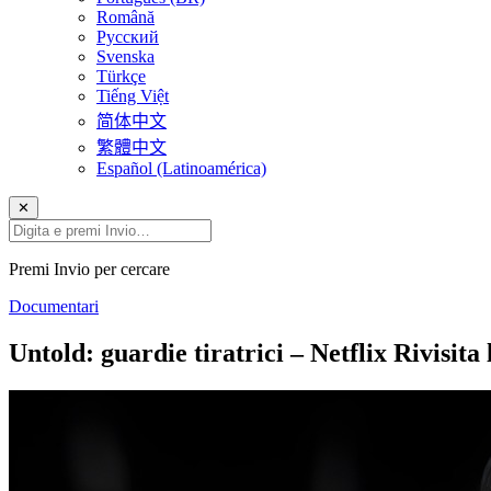
Română
Русский
Svenska
Türkçe
Tiếng Việt
简体中文
繁體中文
Español (Latinoamérica)
✕
Premi Invio per cercare
Documentari
Untold: guardie tiratrici – Netflix Rivisit