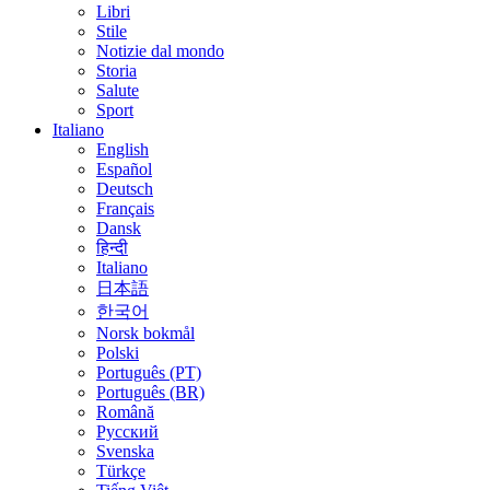
Libri
Stile
Notizie dal mondo
Storia
Salute
Sport
Italiano
English
Español
Deutsch
Français
Dansk
हिन्दी
Italiano
日本語
한국어
Norsk bokmål
Polski
Português (PT)
Português (BR)
Română
Русский
Svenska
Türkçe