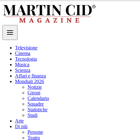
Televisione
Cinema
Tecnologia
Musica
Scienza
Affari e finanza
Mondiali 2026
Notizie
Gironi
Calendario
Squadre
Statistiche
Stadi
Arte
Di più
Persone
Teatro