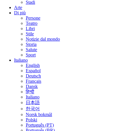
Stadi
Arte
Di più
Persone
Teatro
Libri
Stile
Notizie dal mondo
Storia
Salute
Sport
Italiano
English
Español
Deutsch
Français
Dansk
हिन्दी
Italiano
日本語
한국어
Norsk bokmål
Polski
Português (PT)
Português (BR)