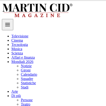
Televisione
Cinema
Tecnologia
Musica
Scienza
Affari e finanza
Mondiali 2026
Notizie
Gironi
Calendario
Squadre
Statistiche
Stadi
Arte
Di più
Persone
Teatro