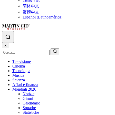
Tiếng Việt
简体中文
繁體中文
Español (Latinoamérica)
✕
Televisione
Cinema
Tecnologia
Musica
Scienza
Affari e finanza
Mondiali 2026
Notizie
Gironi
Calendario
Squadre
Statistiche