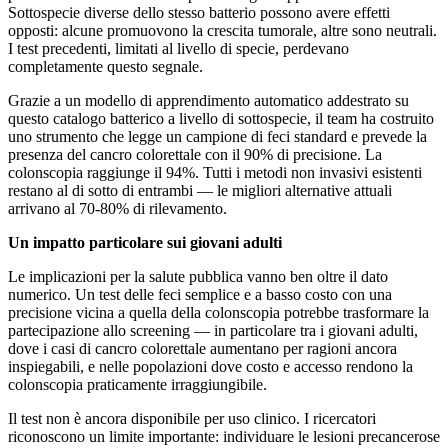
Sottospecie diverse dello stesso batterio possono avere effetti
opposti: alcune promuovono la crescita tumorale, altre sono neutrali.
I test precedenti, limitati al livello di specie, perdevano
completamente questo segnale.
Grazie a un modello di apprendimento automatico addestrato su
questo catalogo batterico a livello di sottospecie, il team ha costruito
uno strumento che legge un campione di feci standard e prevede la
presenza del cancro colorettale con il 90% di precisione. La
colonscopia raggiunge il 94%. Tutti i metodi non invasivi esistenti
restano al di sotto di entrambi — le migliori alternative attuali
arrivano al 70-80% di rilevamento.
Un impatto particolare sui giovani adulti
Le implicazioni per la salute pubblica vanno ben oltre il dato
numerico. Un test delle feci semplice e a basso costo con una
precisione vicina a quella della colonscopia potrebbe trasformare la
partecipazione allo screening — in particolare tra i giovani adulti,
dove i casi di cancro colorettale aumentano per ragioni ancora
inspiegabili, e nelle popolazioni dove costo e accesso rendono la
colonscopia praticamente irraggiungibile.
Il test non è ancora disponibile per uso clinico. I ricercatori
riconoscono un limite importante: individuare le lesioni precancerose