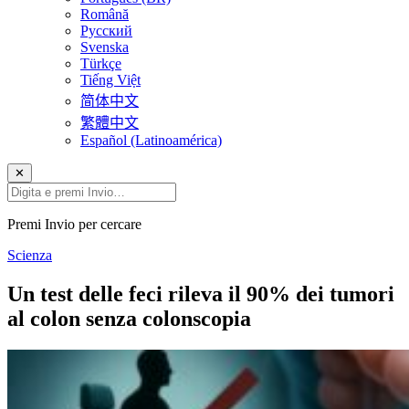
Română
Русский
Svenska
Türkçe
Tiếng Việt
简体中文
繁體中文
Español (Latinoamérica)
✕
Premi Invio per cercare
Scienza
Un test delle feci rileva il 90% dei tumori
al colon senza colonscopia