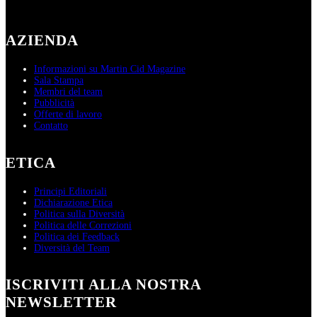
AZIENDA
Informazioni su Martin Cid Magazine
Sala Stampa
Membri del team
Pubblicità
Offerte di lavoro
Contatto
ETICA
Principi Editoriali
Dichiarazione Etica
Politica sulla Diversità
Politica delle Correzioni
Politica dei Feedback
Diversità del Team
ISCRIVITI ALLA NOSTRA
NEWSLETTER