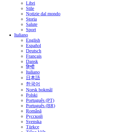
Libri
Stile
Notizie dal mondo
Storia
Salute
Sport
Italiano
English
Español
Deutsch
Français
Dansk
हिन्दी
Italiano
日本語
한국어
Norsk bokmål
Polski
Português (PT)
Português (BR)
Română
Русский
Svenska
Türkçe