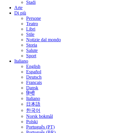
Stadi
Arte
Di più
Persone
Teatro
Libri
Stile
Notizie dal mondo
Storia
Salute
Sport
Italiano
English
Español
Deutsch
Français
Dansk
हिन्दी
Italiano
日本語
한국어
Norsk bokmål
Polski
Português (PT)
Português (BR)