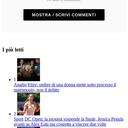
MOSTRA / SCRIVI COMMENTI
I più letti
1
Analisi
Elize: ombre di una donna mette sotto processo il
matrimonio, non il delitto
2
Sport
DC Open: la pioggia sospende la finale, Jessica Pegula
avanti su Alex Eala ma costretta a vincere due volte