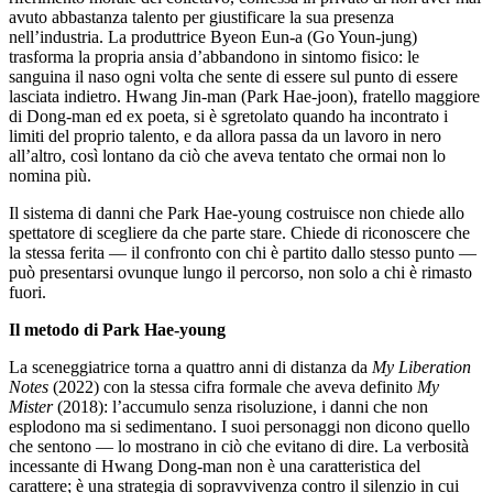
avuto abbastanza talento per giustificare la sua presenza
nell’industria. La produttrice Byeon Eun-a (Go Youn-jung)
trasforma la propria ansia d’abbandono in sintomo fisico: le
sanguina il naso ogni volta che sente di essere sul punto di essere
lasciata indietro. Hwang Jin-man (Park Hae-joon), fratello maggiore
di Dong-man ed ex poeta, si è sgretolato quando ha incontrato i
limiti del proprio talento, e da allora passa da un lavoro in nero
all’altro, così lontano da ciò che aveva tentato che ormai non lo
nomina più.
Il sistema di danni che Park Hae-young costruisce non chiede allo
spettatore di scegliere da che parte stare. Chiede di riconoscere che
la stessa ferita — il confronto con chi è partito dallo stesso punto —
può presentarsi ovunque lungo il percorso, non solo a chi è rimasto
fuori.
Il metodo di Park Hae-young
La sceneggiatrice torna a quattro anni di distanza da
My Liberation
Notes
(2022) con la stessa cifra formale che aveva definito
My
Mister
(2018): l’accumulo senza risoluzione, i danni che non
esplodono ma si sedimentano. I suoi personaggi non dicono quello
che sentono — lo mostrano in ciò che evitano di dire. La verbosità
incessante di Hwang Dong-man non è una caratteristica del
carattere; è una strategia di sopravvivenza contro il silenzio in cui