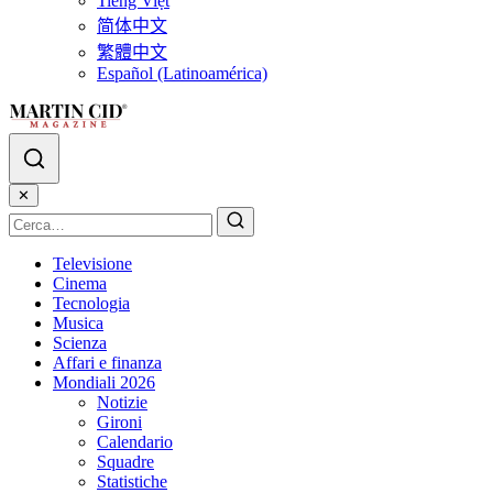
Tiếng Việt
简体中文
繁體中文
Español (Latinoamérica)
✕
Televisione
Cinema
Tecnologia
Musica
Scienza
Affari e finanza
Mondiali 2026
Notizie
Gironi
Calendario
Squadre
Statistiche