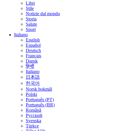
Libri
Stile
Notizie dal mondo
Storia
Salute
Sport
Italiano
English
Español
Deutsch
Français
Dansk
हिन्दी
Italiano
日本語
한국어
Norsk bokmål
Polski
Português (PT)
Português (BR)
Română
Русский
Svenska
Türkçe