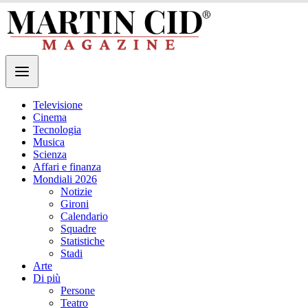
Televisione
Cinema
Tecnologia
Musica
Scienza
Affari e finanza
Mondiali 2026
Notizie
Gironi
Calendario
Squadre
Statistiche
Stadi
Arte
Di più
Persone
Teatro