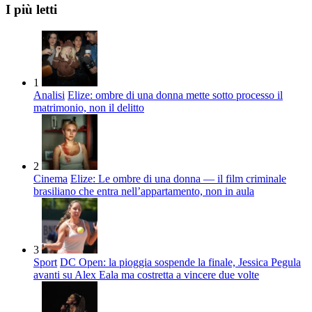
I più letti
1
Analisi
Elize: ombre di una donna mette sotto processo il
matrimonio, non il delitto
2
Cinema
Elize: Le ombre di una donna — il film criminale
brasiliano che entra nell’appartamento, non in aula
3
Sport
DC Open: la pioggia sospende la finale, Jessica Pegula
avanti su Alex Eala ma costretta a vincere due volte