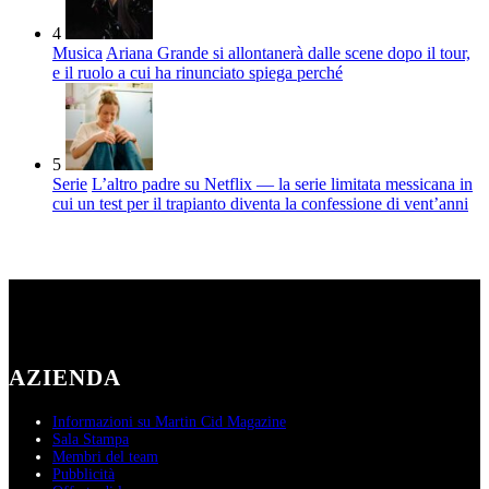
4
Musica
Ariana Grande si allontanerà dalle scene dopo il tour,
e il ruolo a cui ha rinunciato spiega perché
5
Serie
L’altro padre su Netflix — la serie limitata messicana in
cui un test per il trapianto diventa la confessione di vent’anni
AZIENDA
Informazioni su Martin Cid Magazine
Sala Stampa
Membri del team
Pubblicità