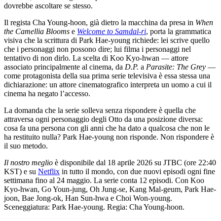
dovrebbe ascoltare se stesso.
Il regista Cha Young-hoon, già dietro la macchina da presa in
When
the Camellia Blooms
e
Welcome to Samdal-ri
, porta la grammatica
visiva che la scrittura di Park Hae-young richiede: lei scrive quello
che i personaggi non possono dire; lui filma i personaggi nel
tentativo di non dirlo. La scelta di Koo Kyo-hwan — attore
associato principalmente al cinema, da
D.P.
a
Parasite: The Grey
—
come protagonista della sua prima serie televisiva è essa stessa una
dichiarazione: un attore cinematografico interpreta un uomo a cui il
cinema ha negato l’accesso.
La domanda che la serie solleva senza rispondere è quella che
attraversa ogni personaggio degli Otto da una posizione diversa:
cosa fa una persona con gli anni che ha dato a qualcosa che non le
ha restituito nulla? Park Hae-young non risponde. Non rispondere è
il suo metodo.
Il nostro meglio
è disponibile dal 18 aprile 2026 su JTBC (ore 22:40
KST) e su
Netflix
in tutto il mondo, con due nuovi episodi ogni fine
settimana fino al 24 maggio. La serie conta 12 episodi. Con Koo
Kyo-hwan, Go Youn-jung, Oh Jung-se, Kang Mal-geum, Park Hae-
joon, Bae Jong-ok, Han Sun-hwa e Choi Won-young.
Sceneggiatura: Park Hae-young. Regia: Cha Young-hoon.