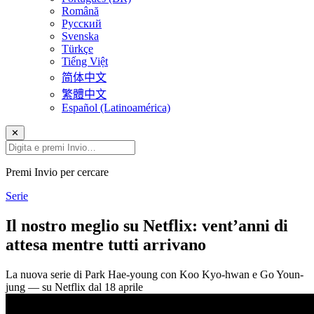
Română
Русский
Svenska
Türkçe
Tiếng Việt
简体中文
繁體中文
Español (Latinoamérica)
✕
Premi Invio per cercare
Serie
Il nostro meglio su Netflix: vent’anni di
attesa mentre tutti arrivano
La nuova serie di Park Hae-young con Koo Kyo-hwan e Go Youn-
jung — su Netflix dal 18 aprile