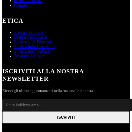
Offerte di lavoro
Contatto
ETICA
Principi Editoriali
Dichiarazione Etica
Politica sulla Diversità
Politica delle Correzioni
Politica dei Feedback
Diversità del Team
ISCRIVITI ALLA NOSTRA
NEWSLETTER
Ricevi gli ultimi aggiornamenti nella tua casella di posta.
ISCRIVITI