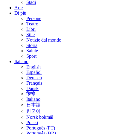
Stadi
Arte
Di più
Persone
Teatro
Libri
Stile
Notizie dal mondo
Storia
Salute
Sport
Italiano
English
Español
Deutsch
Français
Dansk
हिन्दी
Italiano
日本語
한국어
Norsk bokmål
Polski
Português (PT)
Português (BR)