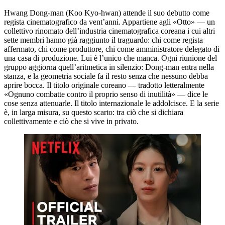
Hwang Dong-man (Koo Kyo-hwan) attende il suo debutto come
regista cinematografico da vent’anni. Appartiene agli «Otto» — un
collettivo rinomato dell’industria cinematografica coreana i cui altri
sette membri hanno già raggiunto il traguardo: chi come regista
affermato, chi come produttore, chi come amministratore delegato di
una casa di produzione. Lui è l’unico che manca. Ogni riunione del
gruppo aggiorna quell’aritmetica in silenzio: Dong-man entra nella
stanza, e la geometria sociale fa il resto senza che nessuno debba
aprire bocca. Il titolo originale coreano — tradotto letteralmente
«Ognuno combatte contro il proprio senso di inutilità» — dice le
cose senza attenuarle. Il titolo internazionale le addolcisce. E la serie
è, in larga misura, su questo scarto: tra ciò che si dichiara
collettivamente e ciò che si vive in privato.