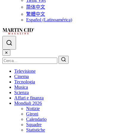
Tiếng Việt
简体中文
繁體中文
Español (Latinoamérica)
✕
Televisione
Cinema
Tecnologia
Musica
Scienza
Affari e finanza
Mondiali 2026
Notizie
Gironi
Calendario
Squadre
Statistiche