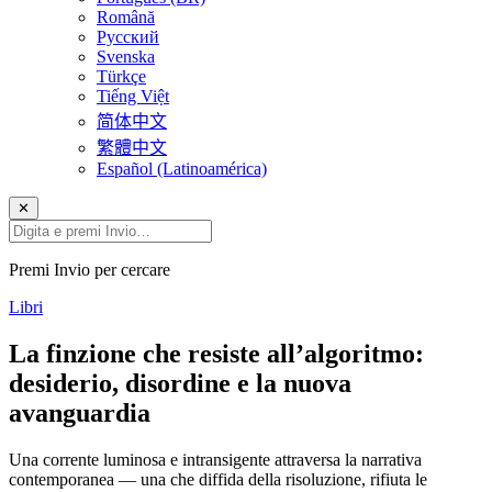
Română
Русский
Svenska
Türkçe
Tiếng Việt
简体中文
繁體中文
Español (Latinoamérica)
✕
Premi Invio per cercare
Libri
La finzione che resiste all’algoritmo:
desiderio, disordine e la nuova
avanguardia
Una corrente luminosa e intransigente attraversa la narrativa
contemporanea — una che diffida della risoluzione, rifiuta le