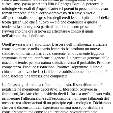
surrealismo, passa per Anaïs Nin e Georges Bataille, percorre le
mitologie viscerali di Angela Carter e i poemi in prosa del nouveau
roman francese, fino al corpo-come-testo di Kathy Acker e
all’sperimentalismo trasgressivo degli eredi letterari più audaci della
teoria queer. Ciò che è nuovo — ciò che conferisce a questa
tendenza la sua urgenza particolare nel momento presente — è
l’avversario che ora si trova ad affrontare e contro il quale,
nell’affrontarlo, si definisce.
Quell’avversario è l’algoritmo. L’ascesa dell’intelligenza artificiale
come co-creatrice nello spazio letterario ha prodotto un nuovo
standard di normalità narrativa: coerente, emotivamente leggibile,
strutturata in tre atti, conforme al genere. La narrativa generata dalle
macchine tende, per sua natura statistica, verso il probabile. Produce
competenza. Produce risoluzione. Produce, soprattutto, il tipo di
chiusura narrativa che lascia il lettore soddisfatto nel modo in cui è
soddisfacente una transazione completata.
La fantasmagoria erotica rifiuta tutto questo. Il suo rifiuto non è
petulante né meramente decorativo. È filosofico. Scrivere in
frammenti, lasciare che il desiderio devii la frase a metà del suo volo,
privilegiare l’allucinazione sull’esposizione: non sono fallimenti del
mestiere ma affermazioni di un principio epistemologico. Dichiarano
che certe dimensioni dell’esperienza umana non sono strutturate
come argomenti ma come sogni: ricorsive, sovradeterminate,