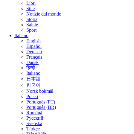
Libri
Stile
Notizie dal mondo
Storia
Salute
Sport
Italiano
English
Español
Deutsch
Français
Dansk
हिन्दी
Italiano
日本語
한국어
Norsk bokmål
Polski
Português (PT)
Português (BR)
Română
Русский
Svenska
Türkçe