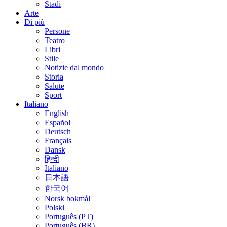
Stadi
Arte
Di più
Persone
Teatro
Libri
Stile
Notizie dal mondo
Storia
Salute
Sport
Italiano
English
Español
Deutsch
Français
Dansk
हिन्दी
Italiano
日本語
한국어
Norsk bokmål
Polski
Português (PT)
Português (BR)