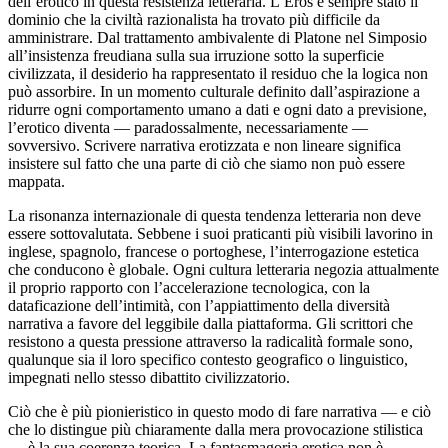
dell’erotico in questa resistenza letteraria. L’Eros è sempre stato il
dominio che la civiltà razionalista ha trovato più difficile da
amministrare. Dal trattamento ambivalente di Platone nel Simposio
all’insistenza freudiana sulla sua irruzione sotto la superficie
civilizzata, il desiderio ha rappresentato il residuo che la logica non
può assorbire. In un momento culturale definito dall’aspirazione a
ridurre ogni comportamento umano a dati e ogni dato a previsione,
l’erotico diventa — paradossalmente, necessariamente —
sovversivo. Scrivere narrativa erotizzata e non lineare significa
insistere sul fatto che una parte di ciò che siamo non può essere
mappata.
La risonanza internazionale di questa tendenza letteraria non deve
essere sottovalutata. Sebbene i suoi praticanti più visibili lavorino in
inglese, spagnolo, francese o portoghese, l’interrogazione estetica
che conducono è globale. Ogni cultura letteraria negozia attualmente
il proprio rapporto con l’accelerazione tecnologica, con la
dataficazione dell’intimità, con l’appiattimento della diversità
narrativa a favore del leggibile dalla piattaforma. Gli scrittori che
resistono a questa pressione attraverso la radicalità formale sono,
qualunque sia il loro specifico contesto geografico o linguistico,
impegnati nello stesso dibattito civilizzatorio.
Ciò che è più pionieristico in questo modo di fare narrativa — e ciò
che lo distingue più chiaramente dalla mera provocazione stilistica
— è la sua coerenza teorica. La fantasmagoria erotica non è