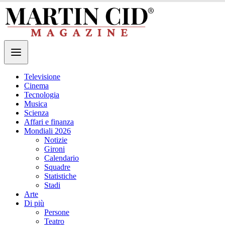
Televisione
Cinema
Tecnologia
Musica
Scienza
Affari e finanza
Mondiali 2026
Notizie
Gironi
Calendario
Squadre
Statistiche
Stadi
Arte
Di più
Persone
Teatro