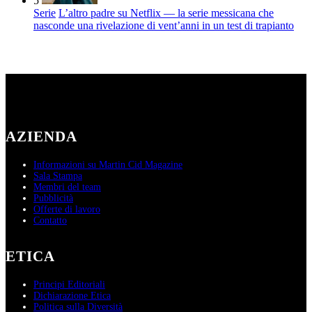
5
Serie
L’altro padre su Netflix — la serie messicana che
nasconde una rivelazione di vent’anni in un test di trapianto
AZIENDA
Informazioni su Martin Cid Magazine
Sala Stampa
Membri del team
Pubblicità
Offerte di lavoro
Contatto
ETICA
Principi Editoriali
Dichiarazione Etica
Politica sulla Diversità