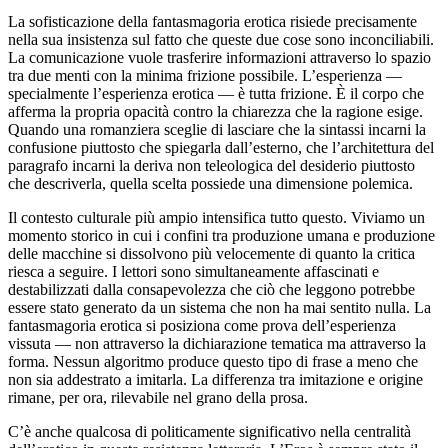
La sofisticazione della fantasmagoria erotica risiede precisamente
nella sua insistenza sul fatto che queste due cose sono inconciliabili.
La comunicazione vuole trasferire informazioni attraverso lo spazio
tra due menti con la minima frizione possibile. L’esperienza —
specialmente l’esperienza erotica — è tutta frizione. È il corpo che
afferma la propria opacità contro la chiarezza che la ragione esige.
Quando una romanziera sceglie di lasciare che la sintassi incarni la
confusione piuttosto che spiegarla dall’esterno, che l’architettura del
paragrafo incarni la deriva non teleologica del desiderio piuttosto
che descriverla, quella scelta possiede una dimensione polemica.
Il contesto culturale più ampio intensifica tutto questo. Viviamo un
momento storico in cui i confini tra produzione umana e produzione
delle macchine si dissolvono più velocemente di quanto la critica
riesca a seguire. I lettori sono simultaneamente affascinati e
destabilizzati dalla consapevolezza che ciò che leggono potrebbe
essere stato generato da un sistema che non ha mai sentito nulla. La
fantasmagoria erotica si posiziona come prova dell’esperienza
vissuta — non attraverso la dichiarazione tematica ma attraverso la
forma. Nessun algoritmo produce questo tipo di frase a meno che
non sia addestrato a imitarla. La differenza tra imitazione e origine
rimane, per ora, rilevabile nel grano della prosa.
C’è anche qualcosa di politicamente significativo nella centralità