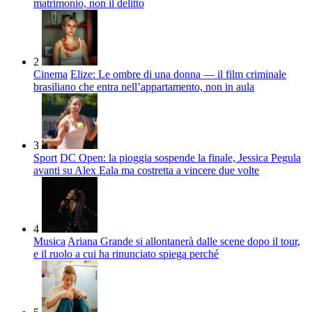
matrimonio, non il delitto
2
Cinema
Elize: Le ombre di una donna — il film criminale
brasiliano che entra nell’appartamento, non in aula
3
Sport
DC Open: la pioggia sospende la finale, Jessica Pegula
avanti su Alex Eala ma costretta a vincere due volte
4
Musica
Ariana Grande si allontanerà dalle scene dopo il tour,
e il ruolo a cui ha rinunciato spiega perché