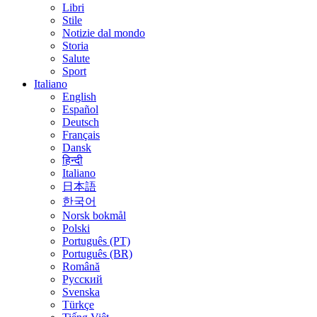
Libri
Stile
Notizie dal mondo
Storia
Salute
Sport
Italiano
English
Español
Deutsch
Français
Dansk
हिन्दी
Italiano
日本語
한국어
Norsk bokmål
Polski
Português (PT)
Português (BR)
Română
Русский
Svenska
Türkçe