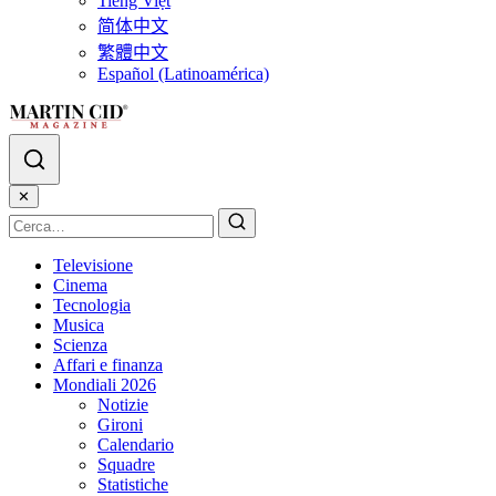
Tiếng Việt
简体中文
繁體中文
Español (Latinoamérica)
✕
Televisione
Cinema
Tecnologia
Musica
Scienza
Affari e finanza
Mondiali 2026
Notizie
Gironi
Calendario
Squadre
Statistiche