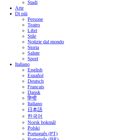
Stadi
Arte
Di più
Persone
Teatro
Libri
Stile
Notizie dal mondo
Storia
Salute
Sport
Italiano
English
Español
Deutsch
Français
Dansk
हिन्दी
Italiano
日本語
한국어
Norsk bokmål
Polski
Português (PT)
Português (BR)