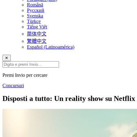
Română
Русский
Svenska
Türkçe
Tiếng Việt
简体中文
繁體中文
Español (Latinoamérica)
✕
Premi Invio per cercare
Concursuri
Disposti a tutto: Un reality show su Netflix