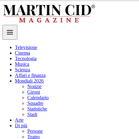
Televisione
Cinema
Tecnologia
Musica
Scienza
Affari e finanza
Mondiali 2026
Notizie
Gironi
Calendario
Squadre
Statistiche
Stadi
Arte
Di più
Persone
Teatro