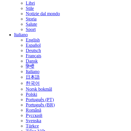
Libri
Stile
Notizie dal mondo
Storia
Salute
Sport
Italiano
English
Español
Deutsch
Français
Dansk
हिन्दी
Italiano
日本語
한국어
Norsk bokmål
Polski
Português (PT)
Português (BR)
Română
Русский
Svenska
Türkçe