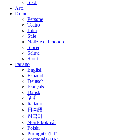
Stadi
Arte
Di più
Persone
Teatro
Libri
Stile
Notizie dal mondo
Storia
Salute
Sport
Italiano
English
Español
Deutsch
Français
Dansk
हिन्दी
Italiano
日本語
한국어
Norsk bokmål
Polski
Português (PT)
Português (BR)