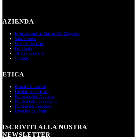
AZIENDA
Informazioni su Martin Cid Magazine
Sala Stampa
Membri del team
Pubblicità
Offerte di lavoro
Contatto
ETICA
Principi Editoriali
Dichiarazione Etica
Politica sulla Diversità
Politica delle Correzioni
Politica dei Feedback
Diversità del Team
ISCRIVITI ALLA NOSTRA
NEWSLETTER