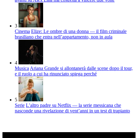
3
Cinema
Elize: Le ombre di una donna — il film criminale
brasiliano che entra nell’appartamento, non in aula
4
Musica
Ariana Grande si allontanerà dalle scene dopo il tour,
e il ruolo a cui ha rinunciato spiega perché
5
Serie
L’altro padre su Netflix — la serie messicana che
nasconde una rivelazione di vent’anni in un test di trapianto