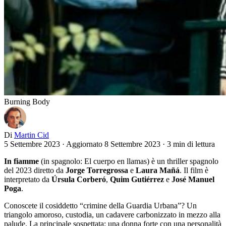
Burning Body
Di
Martin Cid
5 Settembre 2023
·
Aggiornato 8 Settembre 2023
·
3 min di lettura
In fiamme
(in spagnolo: El cuerpo en llamas) è un thriller spagnolo
del 2023 diretto da
Jorge Torregrossa
e
Laura Mañá
. Il film è
interpretato da
Úrsula Corberó
,
Quim Gutiérrez
e
José Manuel
Poga
.
Conoscete il cosiddetto “crimine della Guardia Urbana”? Un
triangolo amoroso, custodia, un cadavere carbonizzato in mezzo alla
palude. La principale sospettata: una donna forte con una personalità