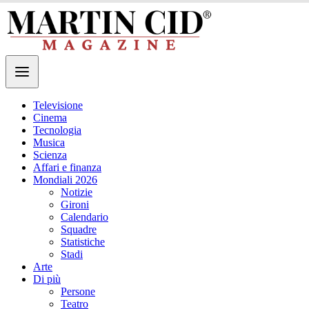
Televisione
Cinema
Tecnologia
Musica
Scienza
Affari e finanza
Mondiali 2026
Notizie
Gironi
Calendario
Squadre
Statistiche
Stadi
Arte
Di più
Persone
Teatro