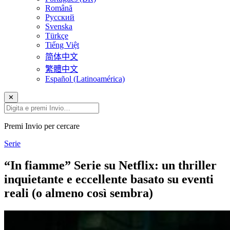
Română
Русский
Svenska
Türkçe
Tiếng Việt
简体中文
繁體中文
Español (Latinoamérica)
✕
Premi Invio per cercare
Serie
“In fiamme” Serie su Netflix: un thriller
inquietante e eccellente basato su eventi
reali (o almeno così sembra)