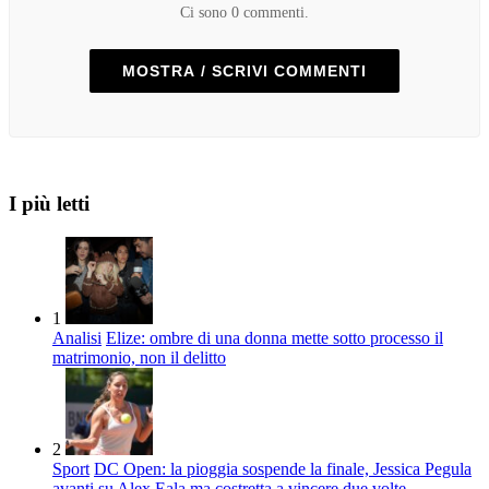
Ci sono 0 commenti.
MOSTRA / SCRIVI COMMENTI
I più letti
1
Analisi
Elize: ombre di una donna mette sotto processo il
matrimonio, non il delitto
2
Sport
DC Open: la pioggia sospende la finale, Jessica Pegula
avanti su Alex Eala ma costretta a vincere due volte