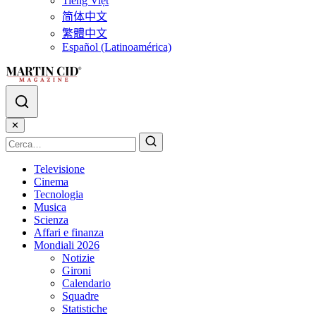
Tiếng Việt
简体中文
繁體中文
Español (Latinoamérica)
✕
Televisione
Cinema
Tecnologia
Musica
Scienza
Affari e finanza
Mondiali 2026
Notizie
Gironi
Calendario
Squadre
Statistiche