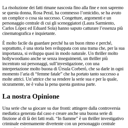
La risoluzione dei fatti rimane nascosta fino alla fine e non sapremo
se questa donna, Rosa Peral, ha commesso l’omicidio, se ha avuto
un complice o cosa sia successo. Congetture, argomenti e un
personaggio centrale di cui gli sceneggiatori (Laura Sarmiento,
Carlos López ed Eduard Sola) hanno saputo catturare l’essenza più
cinematografica e inquietante.
È molto facile da guardare perché ha un buon ritmo e perché,
soprattutto, è una storia ben sviluppata con una trama che, per la sua
importanza, si sviluppa quasi in modo naturale. Un thriller molto
hollywoodiano anche se senza inseguimenti, un thriller più
incentrato sui personaggi, sull’investigazione, con una
interpretazione molto buona di Úrsula Corberó, che sa darle in ogni
momento l’aria di “femme fatale” che ha portato tanto successo a
molte attrici. Un’attrice che sa rendere la serie sua e per la quale,
sicuramente, ne è valsa la pena questa gustosa parte.
La nostra Opinione
Una serie che sa giocare su due fronti: attingere dalla controversia
mediatica generata dal caso e creare anche una buona serie di
finzione al di là dei fatti reali. “In fiamme” è un thriller investigativo
criminale estremamente divertente con un personaggio centrale