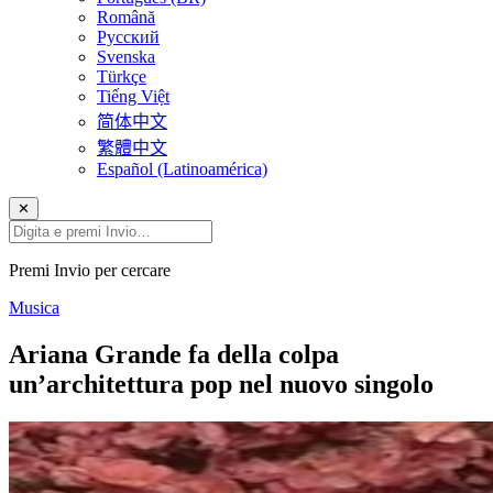
Română
Русский
Svenska
Türkçe
Tiếng Việt
简体中文
繁體中文
Español (Latinoamérica)
✕
Premi Invio per cercare
Musica
Ariana Grande fa della colpa
un’architettura pop nel nuovo singolo