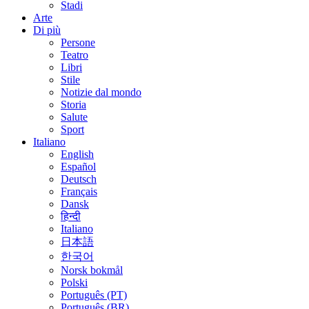
Stadi
Arte
Di più
Persone
Teatro
Libri
Stile
Notizie dal mondo
Storia
Salute
Sport
Italiano
English
Español
Deutsch
Français
Dansk
हिन्दी
Italiano
日本語
한국어
Norsk bokmål
Polski
Português (PT)
Português (BR)