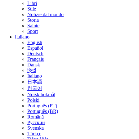
Libri
Stile
Notizie dal mondo
Storia
Salute
Sport
Italiano
English
Español
Deutsch
Français
Dansk
हिन्दी
Italiano
日本語
한국어
Norsk bokmål
Polski
Português (PT)
Português (BR)
Română
Русский
Svenska
Türkçe