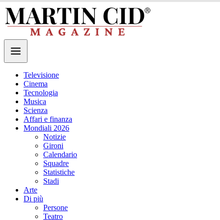
Televisione
Cinema
Tecnologia
Musica
Scienza
Affari e finanza
Mondiali 2026
Notizie
Gironi
Calendario
Squadre
Statistiche
Stadi
Arte
Di più
Persone
Teatro