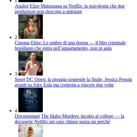
1
Analisi
Elize Matsunaga su Netflix: la psicologia che due
produzioni non riescono a spiegare
2
Cinema
Elize: Le ombre di una donna — il film criminale
brasiliano che entra nell’appartamento, non in aula
3
Sport
DC Open: la pioggia sospende la finale, Jessica Pegula
avanti su Alex Eala ma costretta a vincere due volte
4
Documentari
The Idaho Murders: incubo al college — la
docuserie Netflix sul caso chiuso senza un perché