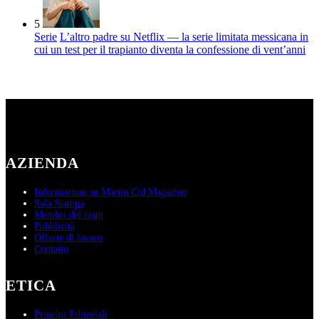
5
Serie
L’altro padre su Netflix — la serie limitata messicana in
cui un test per il trapianto diventa la confessione di vent’anni
AZIENDA
Informazioni su Martin Cid Magazine
Sala Stampa
Membri del team
Pubblicità
Offerte di lavoro
Contatto
ETICA
Principi Editoriali