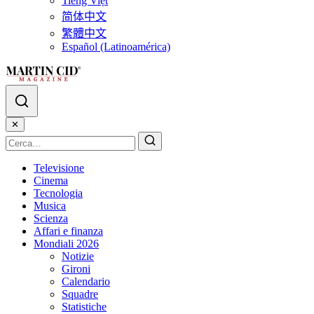
Tiếng Việt
简体中文
繁體中文
Español (Latinoamérica)
✕
Televisione
Cinema
Tecnologia
Musica
Scienza
Affari e finanza
Mondiali 2026
Notizie
Gironi
Calendario
Squadre
Statistiche