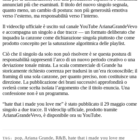
annunciati più che esaminati. Il titolo del nuovo singolo segnala,
quanto meno, un cambio di postura: non più generosità emotiva
verso l’esterno, ma responsabilità verso l’interno.
Il videoclip ufficiale è uscito sul canale YouTube ArianaGrandeVevo
e accompagna un singolo a due tracce — un formato deliberato che
inquadra la canzone come dichiarazione singola piuttosto che come
prodotto concepito per la saturazione algoritmica delle playlist.
Ciò che il singolo da solo non può risolvere è se questa postura di
responsabilità rappresenti l’arco di un nuovo periodo creativo o una
deviazione tonale mirata. La scala commerciale di Grande ha
storicamente richiesto coerenza per tradursi in un’era riconoscibile; il
framing di una sola canzone, per quanto preciso, non costituisce una
direzione. La pubblicazione dei brani successivi approfondirà o
svelerà come scelta isolata l’argomento che il titolo enuncia. Una
confessione non è un programma.
“hate that i made you love me” è stato pubblicato il 29 maggio come
singolo a due tracce. Il videoclip ufficiale, prodotto tramite
ArianaGrandeVevo, è disponibile ora su YouTube.
pop
,
Ariana Grande
,
R&B
,
hate that i made you love me
TAG: