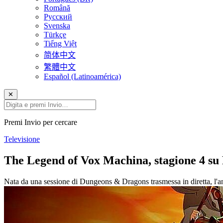
Română
Русский
Svenska
Türkçe
Tiếng Việt
简体中文
繁體中文
Español (Latinoamérica)
✕
Premi Invio per cercare
Televisione
The Legend of Vox Machina, stagione 4 su 
Nata da una sessione di Dungeons & Dragons trasmessa in diretta, l'an