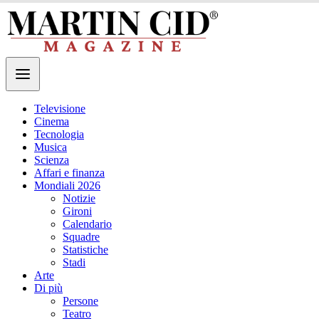
Televisione
Cinema
Tecnologia
Musica
Scienza
Affari e finanza
Mondiali 2026
Notizie
Gironi
Calendario
Squadre
Statistiche
Stadi
Arte
Di più
Persone
Teatro