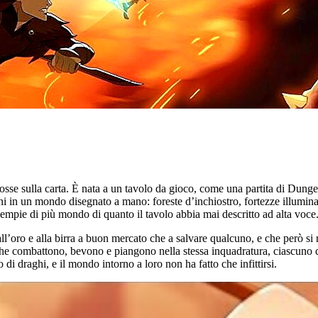
se sulla carta. È nata a un tavolo da gioco, come una partita di Dung
ni in un mondo disegnato a mano: foreste d’inchiostro, fortezze illuminat
iempie di più mondo di quanto il tavolo abbia mai descritto ad alta voce
’oro e alla birra a buon mercato che a salvare qualcuno, e che però si ri
 che combattono, bevono e piangono nella stessa inquadratura, ciascuno co
o di draghi, e il mondo intorno a loro non ha fatto che infittirsi.