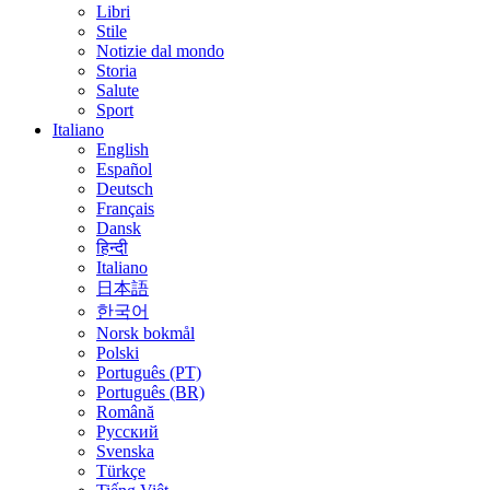
Libri
Stile
Notizie dal mondo
Storia
Salute
Sport
Italiano
English
Español
Deutsch
Français
Dansk
हिन्दी
Italiano
日本語
한국어
Norsk bokmål
Polski
Português (PT)
Português (BR)
Română
Русский
Svenska
Türkçe