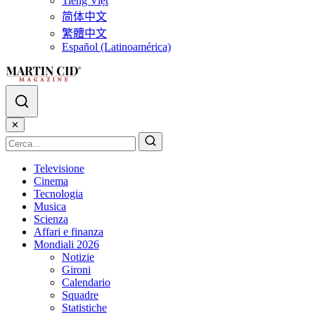
Tiếng Việt
简体中文
繁體中文
Español (Latinoamérica)
✕
Televisione
Cinema
Tecnologia
Musica
Scienza
Affari e finanza
Mondiali 2026
Notizie
Gironi
Calendario
Squadre
Statistiche