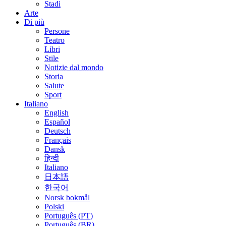
Stadi
Arte
Di più
Persone
Teatro
Libri
Stile
Notizie dal mondo
Storia
Salute
Sport
Italiano
English
Español
Deutsch
Français
Dansk
हिन्दी
Italiano
日本語
한국어
Norsk bokmål
Polski
Português (PT)
Português (BR)