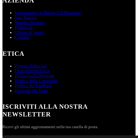
AZIENDA
Informazioni su Martin Cid Magazine
Sala Stampa
Membri del team
Pubblicità
Offerte di lavoro
Contatto
ETICA
Principi Editoriali
Dichiarazione Etica
Politica sulla Diversità
Politica delle Correzioni
Politica dei Feedback
Diversità del Team
ISCRIVITI ALLA NOSTRA
NEWSLETTER
Ricevi gli ultimi aggiornamenti nella tua casella di posta.