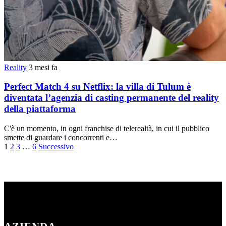
Reality
3 mesi fa
Perfect Match 4 su Netflix: la villa di Tulum è
diventata l’agenzia di casting permanente del reality
della piattaforma
C'è un momento, in ogni franchise di telerealtà, in cui il pubblico
smette di guardare i concorrenti e…
Paginazione
1
2
3
…
6
Successivo
degli
articoli