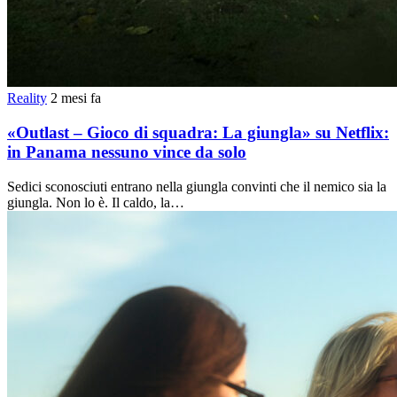
Reality
2 mesi fa
«Outlast – Gioco di squadra: La giungla» su Netflix:
in Panama nessuno vince da solo
Sedici sconosciuti entrano nella giungla convinti che il nemico sia la
giungla. Non lo è. Il caldo, la…