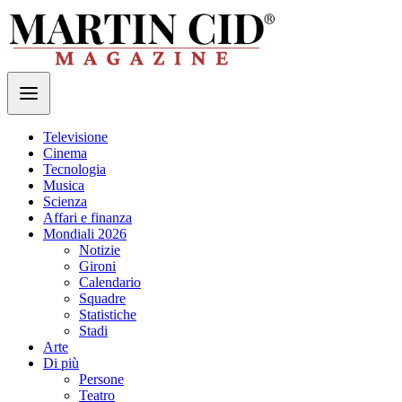
Televisione
Cinema
Tecnologia
Musica
Scienza
Affari e finanza
Mondiali 2026
Notizie
Gironi
Calendario
Squadre
Statistiche
Stadi
Arte
Di più
Persone
Teatro