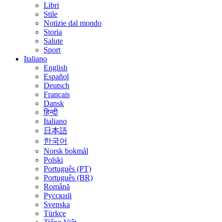
Libri
Stile
Notizie dal mondo
Storia
Salute
Sport
Italiano
English
Español
Deutsch
Français
Dansk
हिन्दी
Italiano
日本語
한국어
Norsk bokmål
Polski
Português (PT)
Português (BR)
Română
Русский
Svenska
Türkçe