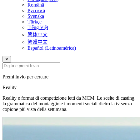
Română
Русский
Svenska
Türkçe
Tiếng Việt
简体中文
繁體中文
Español (Latinoamérica)
✕
Premi Invio per cercare
Reality
Reality e format di competizione letti da MCM. Le scelte di casting,
la grammatica del montaggio e i momenti sociali dietro la tv senza
copione più vista della settimana.