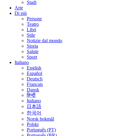
Stadi
Arte
Di più
Persone
Teatro
Libri
Stile
Notizie dal mondo
Storia
Salute
Sport
Italiano
English
Español
Deutsch
Français
Dansk
हिन्दी
Italiano
日本語
한국어
Norsk bokmål
Polski
Português (PT)
Português (BR)