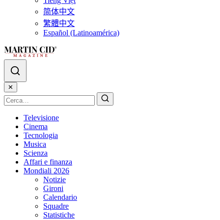
Tiếng Việt
简体中文
繁體中文
Español (Latinoamérica)
✕
Televisione
Cinema
Tecnologia
Musica
Scienza
Affari e finanza
Mondiali 2026
Notizie
Gironi
Calendario
Squadre
Statistiche