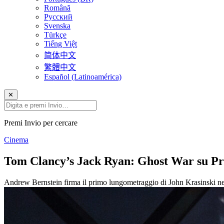
Română
Русский
Svenska
Türkçe
Tiếng Việt
简体中文
繁體中文
Español (Latinoamérica)
✕
Premi Invio per cercare
Cinema
Tom Clancy’s Jack Ryan: Ghost War su Pri
Andrew Bernstein firma il primo lungometraggio di John Krasinski nei pan