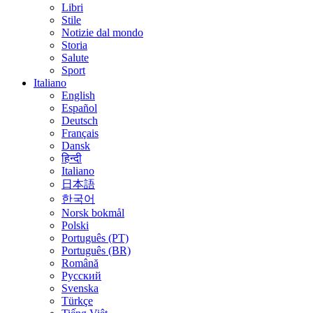
Libri
Stile
Notizie dal mondo
Storia
Salute
Sport
Italiano
English
Español
Deutsch
Français
Dansk
हिन्दी
Italiano
日本語
한국어
Norsk bokmål
Polski
Português (PT)
Português (BR)
Română
Русский
Svenska
Türkçe