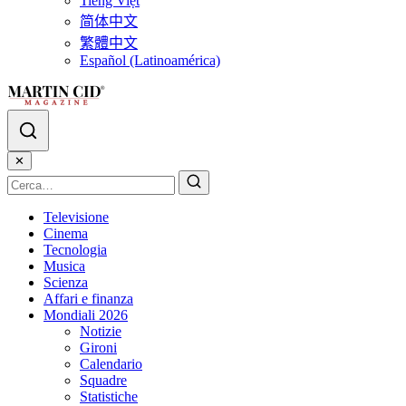
Tiếng Việt
简体中文
繁體中文
Español (Latinoamérica)
✕
Televisione
Cinema
Tecnologia
Musica
Scienza
Affari e finanza
Mondiali 2026
Notizie
Gironi
Calendario
Squadre
Statistiche