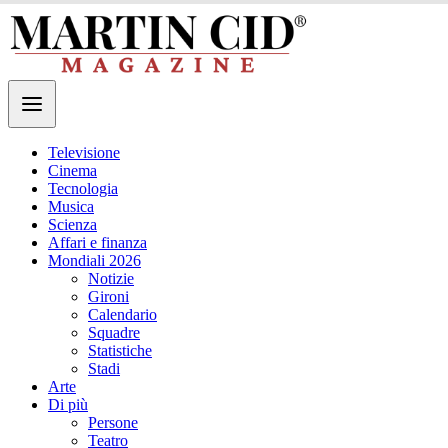
Televisione
Cinema
Tecnologia
Musica
Scienza
Affari e finanza
Mondiali 2026
Notizie
Gironi
Calendario
Squadre
Statistiche
Stadi
Arte
Di più
Persone
Teatro