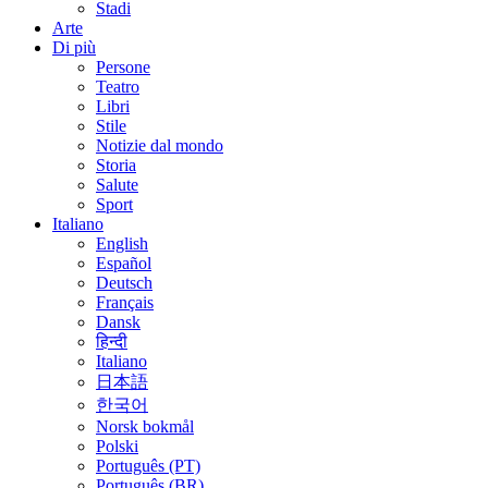
Stadi
Arte
Di più
Persone
Teatro
Libri
Stile
Notizie dal mondo
Storia
Salute
Sport
Italiano
English
Español
Deutsch
Français
Dansk
हिन्दी
Italiano
日本語
한국어
Norsk bokmål
Polski
Português (PT)
Português (BR)