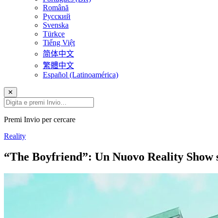
Română
Русский
Svenska
Türkçe
Tiếng Việt
简体中文
繁體中文
Español (Latinoamérica)
✕
Premi Invio per cercare
Reality
“The Boyfriend”: Un Nuovo Reality Show s