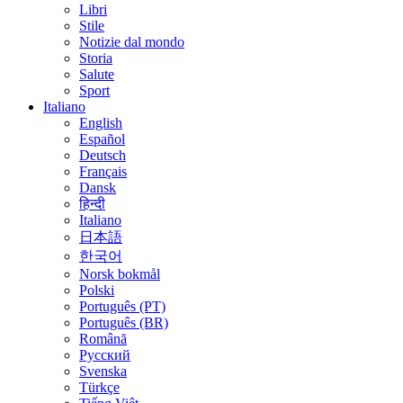
Libri
Stile
Notizie dal mondo
Storia
Salute
Sport
Italiano
English
Español
Deutsch
Français
Dansk
हिन्दी
Italiano
日本語
한국어
Norsk bokmål
Polski
Português (PT)
Português (BR)
Română
Русский
Svenska
Türkçe