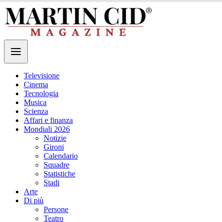
Televisione
Cinema
Tecnologia
Musica
Scienza
Affari e finanza
Mondiali 2026
Notizie
Gironi
Calendario
Squadre
Statistiche
Stadi
Arte
Di più
Persone
Teatro