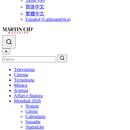
Tiếng Việt
简体中文
繁體中文
Español (Latinoamérica)
✕
Televisione
Cinema
Tecnologia
Musica
Scienza
Affari e finanza
Mondiali 2026
Notizie
Gironi
Calendario
Squadre
Statistiche