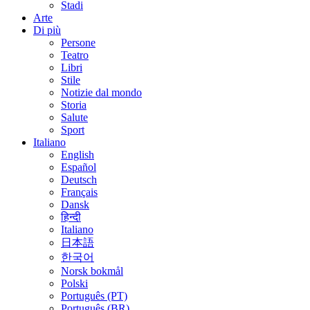
Stadi
Arte
Di più
Persone
Teatro
Libri
Stile
Notizie dal mondo
Storia
Salute
Sport
Italiano
English
Español
Deutsch
Français
Dansk
हिन्दी
Italiano
日本語
한국어
Norsk bokmål
Polski
Português (PT)
Português (BR)