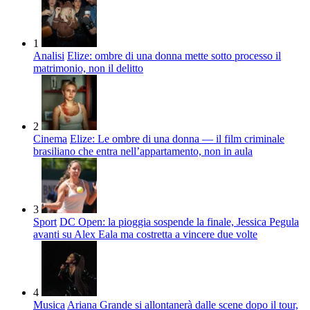
1
Analisi
Elize: ombre di una donna mette sotto processo il
matrimonio, non il delitto
2
Cinema
Elize: Le ombre di una donna — il film criminale
brasiliano che entra nell’appartamento, non in aula
3
Sport
DC Open: la pioggia sospende la finale, Jessica Pegula
avanti su Alex Eala ma costretta a vincere due volte
4
Musica
Ariana Grande si allontanerà dalle scene dopo il tour,