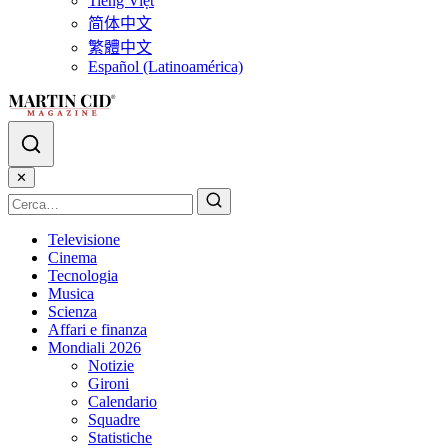
Tiếng Việt
简体中文
繁體中文
Español (Latinoamérica)
✕
Televisione
Cinema
Tecnologia
Musica
Scienza
Affari e finanza
Mondiali 2026
Notizie
Gironi
Calendario
Squadre
Statistiche