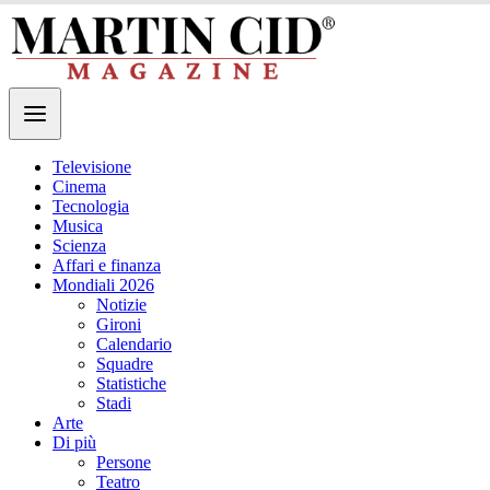
Televisione
Cinema
Tecnologia
Musica
Scienza
Affari e finanza
Mondiali 2026
Notizie
Gironi
Calendario
Squadre
Statistiche
Stadi
Arte
Di più
Persone
Teatro