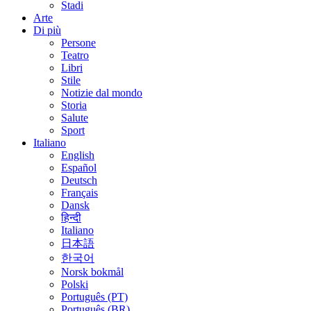
Stadi
Arte
Di più
Persone
Teatro
Libri
Stile
Notizie dal mondo
Storia
Salute
Sport
Italiano
English
Español
Deutsch
Français
Dansk
हिन्दी
Italiano
日本語
한국어
Norsk bokmål
Polski
Português (PT)
Português (BR)