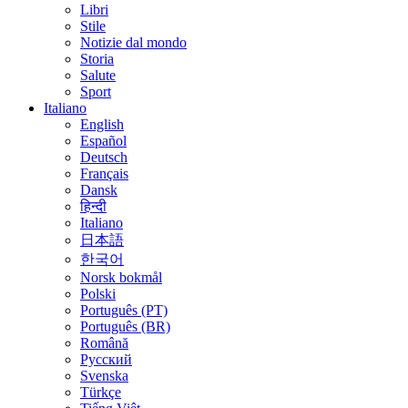
Libri
Stile
Notizie dal mondo
Storia
Salute
Sport
Italiano
English
Español
Deutsch
Français
Dansk
हिन्दी
Italiano
日本語
한국어
Norsk bokmål
Polski
Português (PT)
Português (BR)
Română
Русский
Svenska
Türkçe