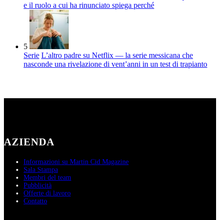
e il ruolo a cui ha rinunciato spiega perché
5
Serie
L’altro padre su Netflix — la serie messicana che
nasconde una rivelazione di vent’anni in un test di trapianto
AZIENDA
Informazioni su Martin Cid Magazine
Sala Stampa
Membri del team
Pubblicità
Offerte di lavoro
Contatto