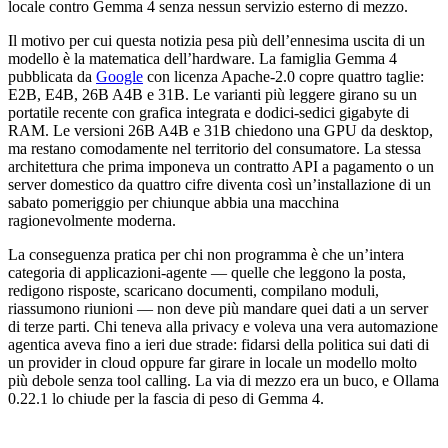
locale contro Gemma 4 senza nessun servizio esterno di mezzo.
Il motivo per cui questa notizia pesa più dell’ennesima uscita di un
modello è la matematica dell’hardware. La famiglia Gemma 4
pubblicata da
Google
con licenza Apache-2.0 copre quattro taglie:
E2B, E4B, 26B A4B e 31B. Le varianti più leggere girano su un
portatile recente con grafica integrata e dodici-sedici gigabyte di
RAM. Le versioni 26B A4B e 31B chiedono una GPU da desktop,
ma restano comodamente nel territorio del consumatore. La stessa
architettura che prima imponeva un contratto API a pagamento o un
server domestico da quattro cifre diventa così un’installazione di un
sabato pomeriggio per chiunque abbia una macchina
ragionevolmente moderna.
La conseguenza pratica per chi non programma è che un’intera
categoria di applicazioni-agente — quelle che leggono la posta,
redigono risposte, scaricano documenti, compilano moduli,
riassumono riunioni — non deve più mandare quei dati a un server
di terze parti. Chi teneva alla privacy e voleva una vera automazione
agentica aveva fino a ieri due strade: fidarsi della politica sui dati di
un provider in cloud oppure far girare in locale un modello molto
più debole senza tool calling. La via di mezzo era un buco, e Ollama
0.22.1 lo chiude per la fascia di peso di Gemma 4.