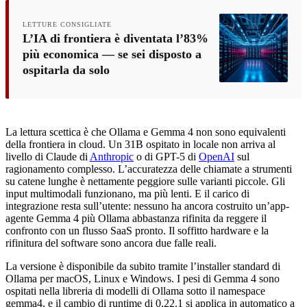
LETTURE CONSIGLIATE
L’IA di frontiera è diventata l’83%
più economica — se sei disposto a
ospitarla da solo
La lettura scettica è che Ollama e Gemma 4 non sono equivalenti
della frontiera in cloud. Un 31B ospitato in locale non arriva al
livello di Claude di
Anthropic
o di GPT-5 di
OpenAI
sul
ragionamento complesso. L’accuratezza delle chiamate a strumenti
su catene lunghe è nettamente peggiore sulle varianti piccole. Gli
input multimodali funzionano, ma più lenti. E il carico di
integrazione resta sull’utente: nessuno ha ancora costruito un’app-
agente Gemma 4 più Ollama abbastanza rifinita da reggere il
confronto con un flusso SaaS pronto. Il soffitto hardware e la
rifinitura del software sono ancora due falle reali.
La versione è disponibile da subito tramite l’installer standard di
Ollama per macOS, Linux e Windows. I pesi di Gemma 4 sono
ospitati nella libreria di modelli di Ollama sotto il namespace
gemma4, e il cambio di runtime di 0.22.1 si applica in automatico a